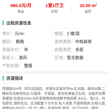
680.0元/月
1
室
1
厅
卫
32.00 m
2
租金
房型
面积
出租房源信息
单价：
元/m
楼层：
2 楼/层
2
朝向：
朝南
装修类型：
中档装修
房屋年代：
年
房屋类型：
多层
联系人：
清风
区域：
暂无数据
产权年限：
整租
房源描述
西城路164号（四方花园边、垟青社区喜年华ktv正​‌‌​‌‌对面）单间出租,二
楼和东风角有阳台,已装饰、不烧饭、房内有单独卫生间、设施齐全费
用便宜:包电信100m光纤宽带费和有线数字电视费,水8元、电1元、拎
包即住,消防包过。生活配套十分齐全,私人房屋,不是转租房,价格公道,
房租680-850元一月,付一押一,非诚勿扰.电话：87226393，微信：