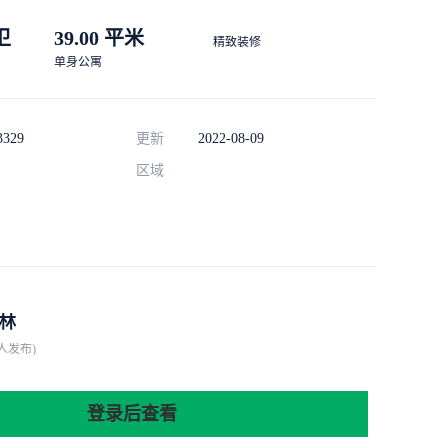
 卫
39.00 平米
精致装修
单身公寓
3329
更新
2022-08-09
区域
林
人发布)
登录后查看