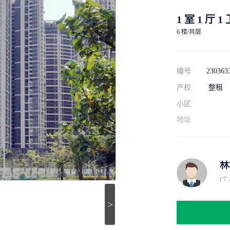
1 室 1 厅 1
6 楼/共层
编号
230363
产权
整租
小区
地址
林
(个
>