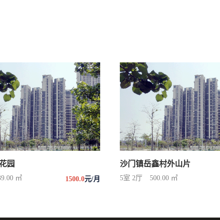
花园
沙门镇岳鑫村外山片
39.00 ㎡
5室 2厅
500.00 ㎡
1500.0
元/月