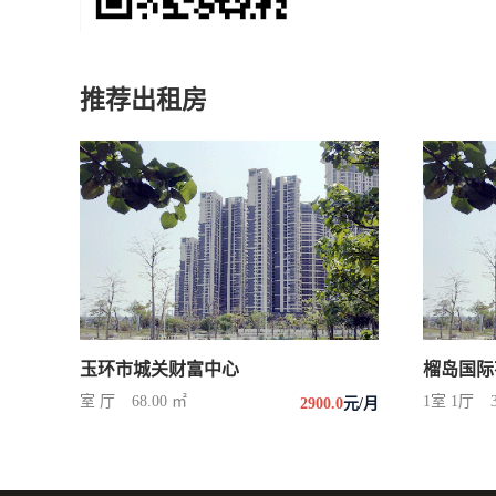
推荐出租房
玉环市城关财富中心
榴岛国际
室 厅
68.00 ㎡
1室 1厅
2900.0
元/月