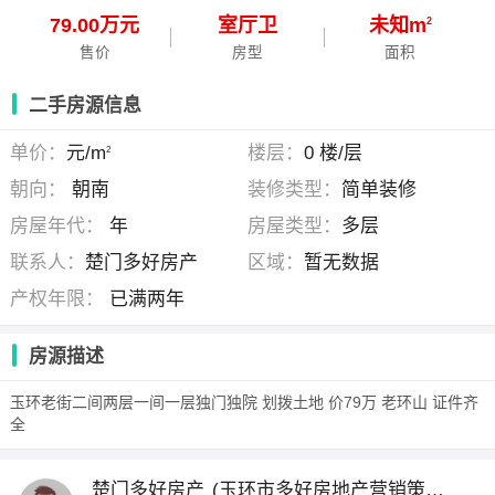
79.00万元
室
厅
卫
未知m
2
售价
房型
面积
二手房源信息
单价：
元/m
楼层：
0 楼/层
2
朝向：
朝南
装修类型：
简单装修
房屋年代：
年
房屋类型：
多层
联系人：
楚门多好房产
区域：
暂无数据
产权年限：
已满两年
房源描述
玉环老街二间两层一间一层独门独院 划拨土地 价79万 老环山 证件齐
全
楚门多好房产
(玉环市多好房地产营销策划有限公司 )